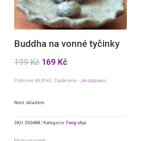
Buddha na vonné tyčinky
Původní
Aktuální
199
Kč
169
Kč
cena
cena
byla:
je:
Poštovné: 89,00 Kč Zásilkovna –
Jiní dopravci
199 Kč.
169 Kč.
Není skladem
SKU:
050488
Kategorie:
Feng shui
Možnosti plateb: