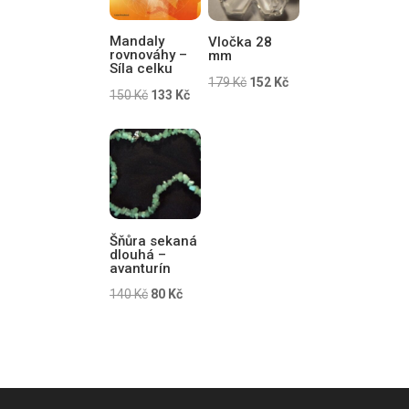
Mandaly
Vločka 28
rovnováhy –
mm
Síla celku
Původní
Aktuální
179
Kč
152
Kč
Původní
Aktuální
150
Kč
133
Kč
cena
cena
cena
cena
byla:
je:
byla:
je:
179 Kč.
152 Kč.
150 Kč.
133 Kč.
Šňůra sekaná
dlouhá –
avanturín
Původní
Aktuální
140
Kč
80
Kč
cena
cena
byla:
je:
140 Kč.
80 Kč.