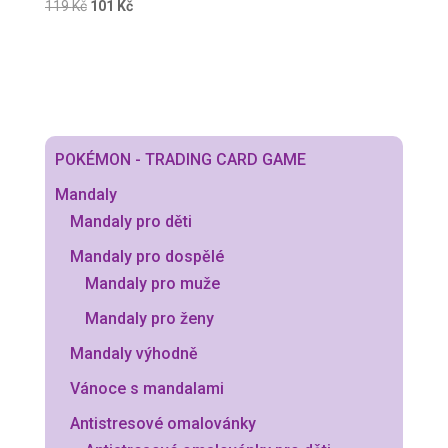
Původní
Aktuální
119
Kč
101
Kč
210 Kč.
178 Kč.
cena
cena
byla:
je:
119 Kč.
101 Kč.
POKÉMON - TRADING CARD GAME
Mandaly
Mandaly pro děti
Mandaly pro dospělé
Mandaly pro muže
Mandaly pro ženy
Mandaly výhodně
Vánoce s mandalami
Antistresové omalovánky