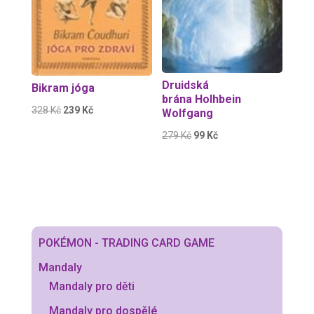
Druidská
Bikram jóga
brána Holhbein
Původní
Aktuální
328
Kč
239
Kč
Wolfgang
cena
cena
Původní
Aktuální
279
Kč
99
Kč
byla:
je:
cena
cena
328 Kč.
239 Kč.
byla:
je:
279 Kč.
99 Kč.
POKÉMON - TRADING CARD GAME
Mandaly
Mandaly pro děti
Mandaly pro dospělé