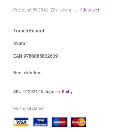
cena
cena
byla:
je:
Poštovné: 89,00 Kč Zásilkovna –
Jiní dopravci
240 Kč.
218 Kč.
Tomáš Eduard
Avatar
EAN 9788085862669
Není skladem
SKU:
012924
Kategorie:
Knihy
Možnosti plateb: