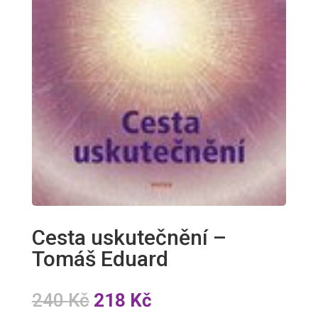
Cesta uskutečnění –
Tomáš Eduard
Původní
Aktuální
240
Kč
218
Kč