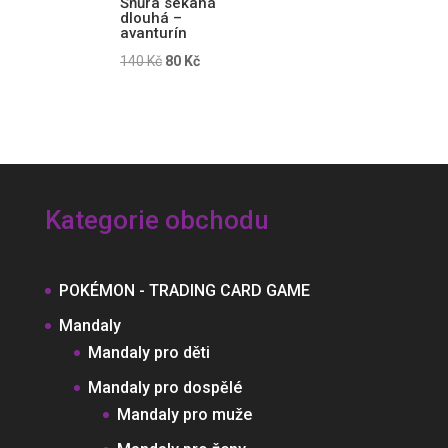
Šňůra sekaná
dlouhá –
avanturín
Původní
Aktuální
140
Kč
80
Kč
cena
cena
byla:
je:
140 Kč.
80 Kč.
Kategorie obchodu
POKÉMON - TRADING CARD GAME
Mandaly
Mandaly pro děti
Mandaly pro dospělé
Mandaly pro muže