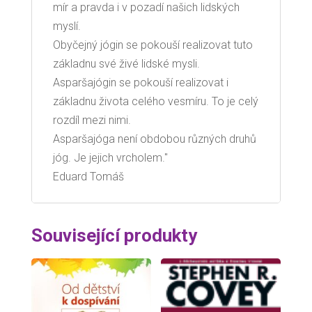
mír a pravda i v pozadí našich lidských
myslí.
Obyčejný jógin se pokouší realizovat tuto
základnu své živé lidské mysli.
Asparšajógin se pokouší realizovat i
základnu života celého vesmíru. To je celý
rozdíl mezi nimi.
Asparšajóga není obdobou různých druhů
jóg. Je jejich vrcholem."
Eduard Tomáš
Související produkty
Sleva!
Sleva!