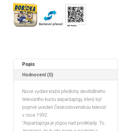
Popis
Hodnocení (0)
Nové vydání knižní předlohy devítidílného
televizního kurzu asparšajógy, který byl
poprvé uveden Československou televizí
v roce 1992.
"Asparšajóga je jógou nad protiklady. To
znamená, že tu jde nejen o poznání a