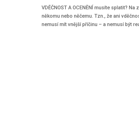
VDĚČNOST A OCENĚNÍ musíte splatit? Na z
někomu nebo něčemu. Tzn., že ani vděčnost,
nemusí mít vnější příčinu – a nemusí být rea