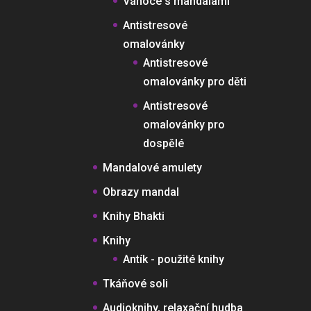
Vánoce s mandalami
Antistresové
omalovánky
Antistresové
omalovánky pro děti
Antistresové
omalovánky pro
dospělé
Mandalové amulety
Obrazy mandal
Knihy Bhakti
Knihy
Antík - použité knihy
Tkáňové soli
Audioknihy, relaxační hudba