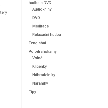
hudba a DVD
k
Audioknihy
terý
DVD
Meditace
Relaxační hudba
Feng shui
Polodrahokamy
Volné
Klíčenky
Náhradelníky
Náramky
Tipy