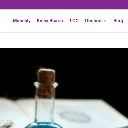
Mandaly
Knihy Bhakti
TCG
Obchod
Blog