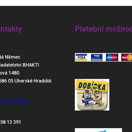
ntakty
Platební možnos
áš Němec
ladatelství BHAKTI
ová 1480
686 05 Uherské Hradiště
:
731 233 198
658 13 391