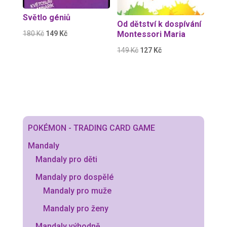
Světlo géniů
Od dětství k dospívání
Původní
Aktuální
180
Kč
149
Kč
Montessori Maria
cena
cena
Původní
Aktuální
149
Kč
127
Kč
byla:
je:
cena
cena
180 Kč.
149 Kč.
byla:
je:
149 Kč.
127 Kč.
POKÉMON - TRADING CARD GAME
Mandaly
Mandaly pro děti
Mandaly pro dospělé
Mandaly pro muže
Mandaly pro ženy
Mandaly výhodně