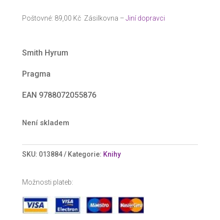
cena
cena
byla:
je:
Poštovné: 89,00 Kč Zásilkovna –
Jiní dopravci
168 Kč.
149 Kč.
Smith Hyrum
Pragma
EAN 9788072055876
Není skladem
SKU:
013884
Kategorie:
Knihy
Možnosti plateb: