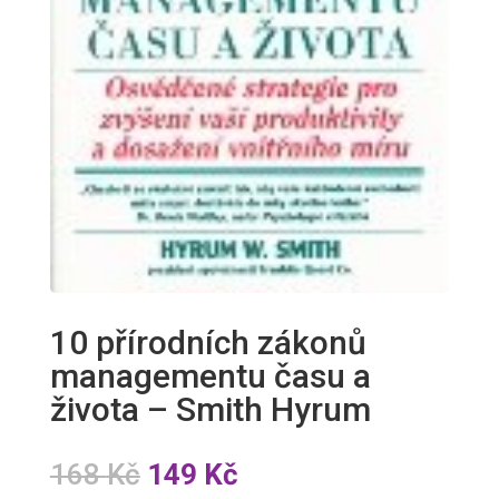
10 přírodních zákonů
managementu času a
života – Smith Hyrum
Původní
Aktuální
168
Kč
149
Kč