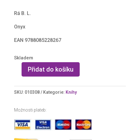
Rá B. L.
Onyx
EAN 9788085228267
Skladem
Přidat do košíku
Kniha
útěchy
-
SKU:
010308
Kategorie:
Knihy
Rá
B.
Možnosti plateb:
L.
množství