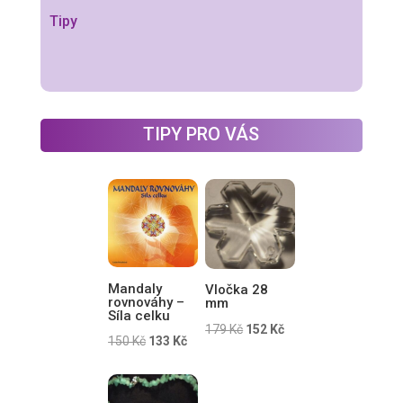
Tipy
TIPY PRO VÁS
Mandaly
Vločka 28
rovnováhy –
mm
Síla celku
Původní
Aktuální
179
Kč
152
Kč
Původní
Aktuální
150
Kč
133
Kč
cena
cena
cena
cena
byla:
je:
byla:
je:
179 Kč.
152 Kč.