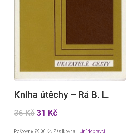
Kniha útěchy – Rá B. L.
Původní
Aktuální
36
Kč
31
Kč
cena
cena
byla:
je:
Poštovné: 89,00 Kč Zásilkovna –
Jiní dopravci
36 Kč.
31 Kč.