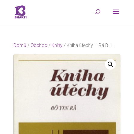
Domů
/
Obchod
/
Knihy
/ Kniha útěchy – Rá B. L.