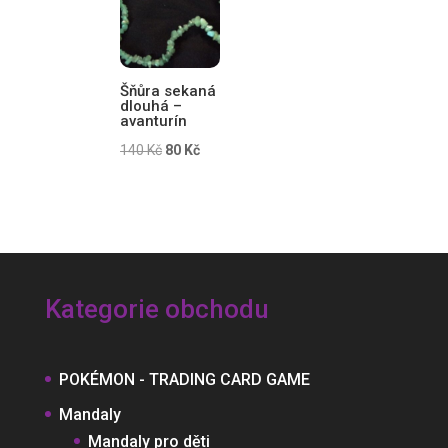
150 Kč.
133 Kč.
Šňůra sekaná
dlouhá –
avanturín
Původní
Aktuální
140
Kč
80
Kč
cena
cena
byla:
je:
140 Kč.
80 Kč.
Kategorie obchodu
POKÉMON - TRADING CARD GAME
Mandaly
Mandaly pro děti