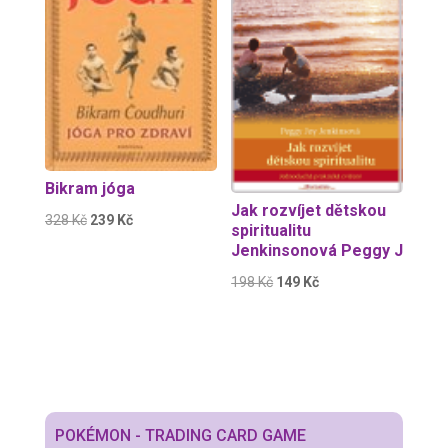
Bikram jóga
Jak rozvíjet dětskou
Původní
Aktuální
328
Kč
239
Kč
spiritualitu
cena
cena
Jenkinsonová Peggy J
byla:
je:
Původní
Aktuální
198
Kč
149
Kč
328 Kč.
239 Kč.
cena
cena
byla:
je:
198 Kč.
149 Kč.
POKÉMON - TRADING CARD GAME