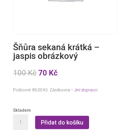
Šňůra sekaná krátká –
jaspis obrázkový
Původní
Aktuální
100
Kč
70
Kč
cena
cena
byla:
je:
Poštovné: 89,00 Kč Zásilkovna –
Jiní dopravci
100 Kč.
70 Kč.
Skladem
Šňůra
Přidat do košíku
sekaná