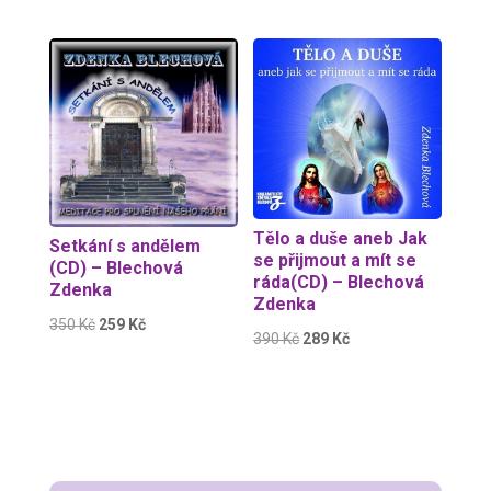
cena
cena
byla:
je:
byla:
je:
350 Kč.
299 Kč.
300 Kč.
222 Kč.
Sleva!
Sleva!
Tělo a duše aneb Jak
Setkání s andělem
se přijmout a mít se
(CD) – Blechová
ráda(CD) – Blechová
Zdenka
Zdenka
Původní
Aktuální
350
Kč
259
Kč
Původní
Aktuální
390
Kč
289
Kč
cena
cena
cena
cena
byla:
je:
byla:
je:
350 Kč.
259 Kč.
390 Kč.
289 Kč.