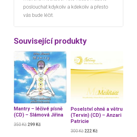
poslouchat kdykoliv a kdekoliv a přesto
vás bude léčit.
Související produkty
Sleva!
Sleva!
Mantry – léčivé písně
Poselství ohně a větru
(CD) – Slámová Jiřina
(Tervin) (CD) – Anzari
Patricie
Původní
Aktuální
350
Kč
299
Kč
Původní
Aktuální
300
Kč
222
Kč
cena
cena