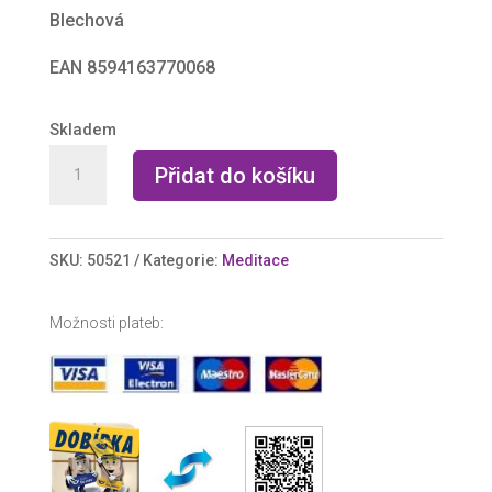
Blechová
EAN 8594163770068
Skladem
Tělo
Přidat do košíku
a
duše
aneb
SKU:
50521
Kategorie:
Meditace
Jak
se
Možnosti plateb:
přijmout
a
mít
se
ráda
(CD)