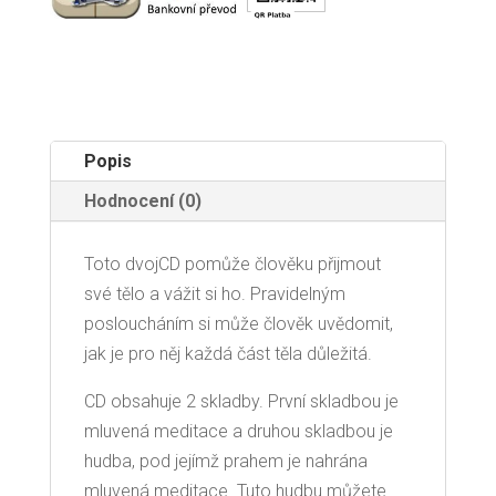
Blechová
Zdenka
množství
Popis
Hodnocení (0)
Toto dvojCD pomůže člověku přijmout
své tělo a vážit si ho. Pravidelným
posloucháním si může člověk uvědomit,
jak je pro něj každá část těla důležitá.
CD obsahuje 2 skladby. První skladbou je
mluvená meditace a druhou skladbou je
hudba, pod jejímž prahem je nahrána
mluvená meditace. Tuto hudbu můžete