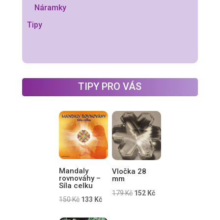
Náramky
Tipy
TIPY PRO VÁS
Mandaly
Vločka 28
rovnováhy –
mm
Síla celku
Původní
Aktuální
179
Kč
152
Kč
Původní
Aktuální
150
Kč
133
Kč
cena
cena
cena
cena
byla:
je: