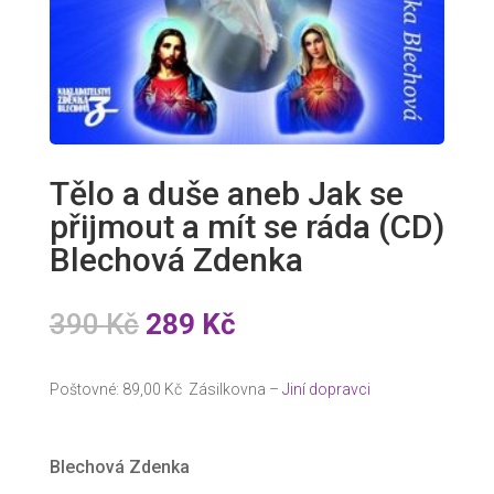
Tělo a duše aneb Jak se
přijmout a mít se ráda (CD)
Blechová Zdenka
Původní
Aktuální
390
Kč
289
Kč
cena
cena
byla:
je:
Poštovné: 89,00 Kč Zásilkovna –
Jiní dopravci
390 Kč.
289 Kč.
Blechová Zdenka