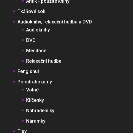
Antík - použité knihy
Tkáňové soli
Audioknihy, relaxační hudba a DVD
Audioknihy
DVD
Meditace
Relaxační hudba
Feng shui
Polodrahokamy
Volné
Klíčenky
Náhradelníky
Náramky
Tipy