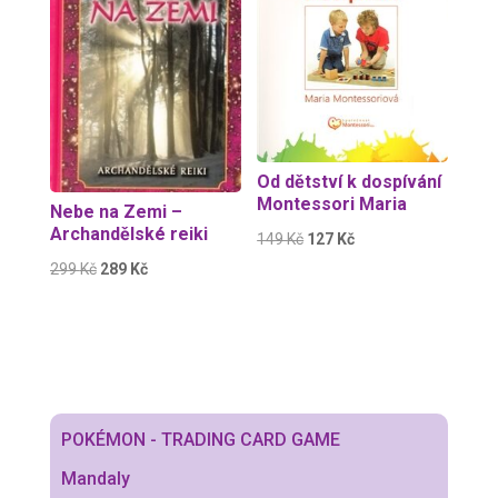
Od dětství k dospívání
Montessori Maria
Nebe na Zemi –
Archandělské reiki
Původní
Aktuální
149
Kč
127
Kč
cena
cena
Původní
Aktuální
299
Kč
289
Kč
byla:
je:
cena
cena
149 Kč.
127 Kč.
byla:
je:
299 Kč.
289 Kč.
POKÉMON - TRADING CARD GAME
Mandaly