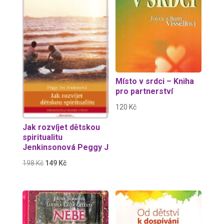
Sleva!
Místo v srdci – Kniha
pro partnerství
120
Kč
Jak rozvíjet dětskou
spiritualitu
Jenkinsonová Peggy J
Původní
Aktuální
198
Kč
149
Kč
cena
cena
byla:
je:
198 Kč.
149 Kč.
Sleva!
Sleva!