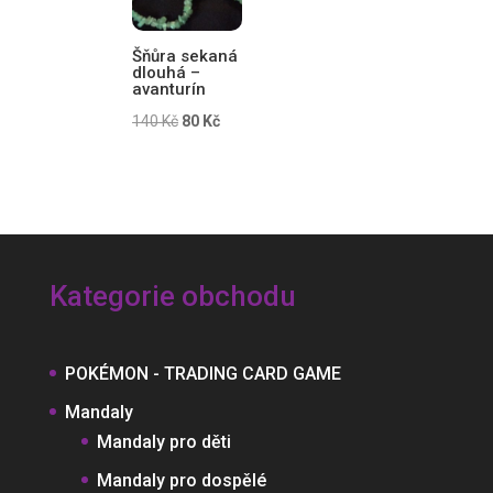
Šňůra sekaná
dlouhá –
avanturín
Původní
Aktuální
140
Kč
80
Kč
cena
cena
byla:
je:
140 Kč.
80 Kč.
Kategorie obchodu
POKÉMON - TRADING CARD GAME
Mandaly
Mandaly pro děti
Mandaly pro dospělé