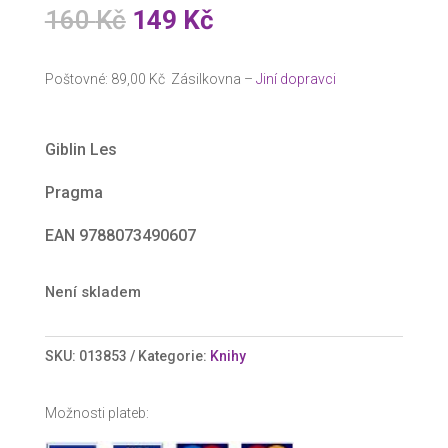
Původní
Aktuální
160
Kč
149
Kč
cena
cena
byla:
je:
Poštovné: 89,00 Kč Zásilkovna –
Jiní dopravci
160 Kč.
149 Kč.
Giblin Les
Pragma
EAN 9788073490607
Není skladem
SKU:
013853
Kategorie:
Knihy
Možnosti plateb: