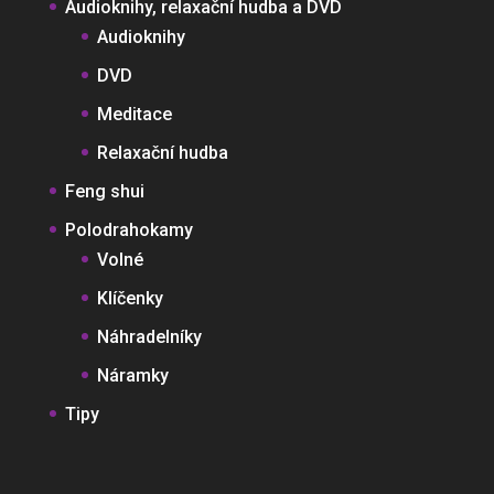
Audioknihy, relaxační hudba a DVD
Audioknihy
DVD
Meditace
Relaxační hudba
Feng shui
Polodrahokamy
Volné
Klíčenky
Náhradelníky
Náramky
Tipy